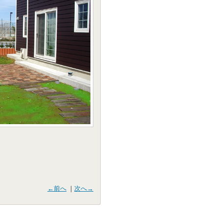
←前へ
｜
次へ→